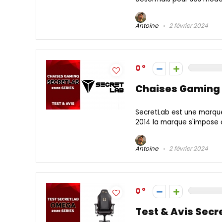
Antoine
2 février 2024
0
Chaises Gaming S
SecretLab est une marque
2014 la marque s'impose c
Antoine
2 février 2024
0
Test & Avis Sec