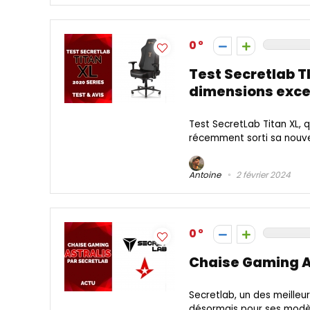
0
Test Secretlab T
dimensions exce
Test SecretLab Titan XL, 
récemment sorti sa nouvel
Antoine
2 février 2024
0
Chaise Gaming As
Secretlab, un des meilleu
désormais pour ses modèle