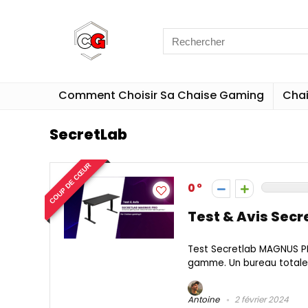
Comment Choisir Sa Chaise Gaming
Cha
SecretLab
COUP DE CŒUR
0
Test & Avis Sec
Test Secretlab MAGNUS PR
gamme. Un bureau totalem
Antoine
2 février 2024