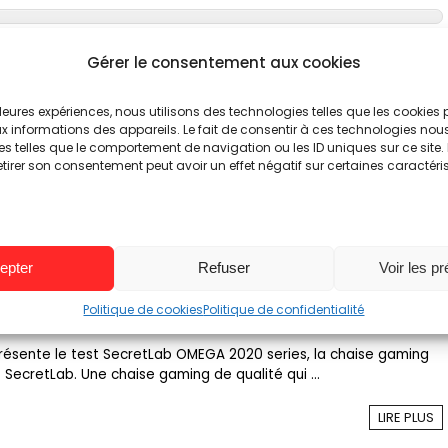
ecretlab – A Lire Avant D’Acheter
Gérer le consentement aux cookies
- elles toujours les meilleures du marché dans leur catégorie ? Le
illeures expériences, nous utilisons des technologies telles que les cookies
g est un marché très actif avec tous ...
 informations des appareils. Le fait de consentir à ces technologies nou
es telles que le comportement de navigation ou les ID uniques sur ce site. 
etirer son consentement peut avoir un effet négatif sur certaines caractéri
LIRE PLUS
epter
Refuser
Voir les p
retLab OMEGA 2020 Series
Politique de cookies
Politique de confidentialité
présente le test SecretLab OMEGA 2020 series, la chaise gaming
ecretLab. Une chaise gaming de qualité qui ...
LIRE PLUS