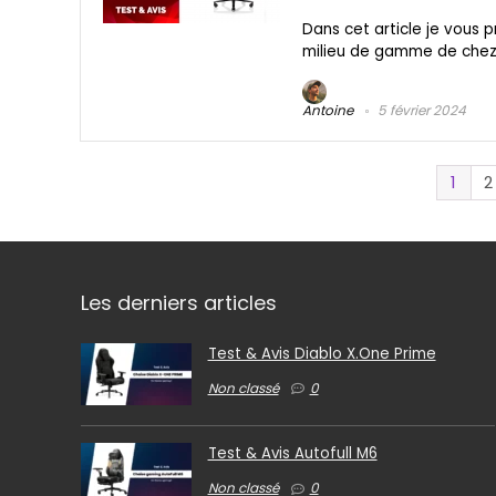
Dans cet article je vous 
milieu de gamme de chez S
Antoine
5 février 2024
1
2
Les derniers articles
Test & Avis Diablo X.One Prime
Non classé
0
Test & Avis Autofull M6
Non classé
0