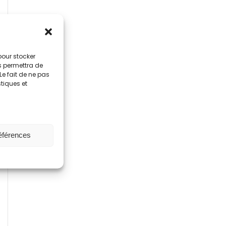
 pour stocker
s permettra de
Le fait de ne pas
stiques et
références