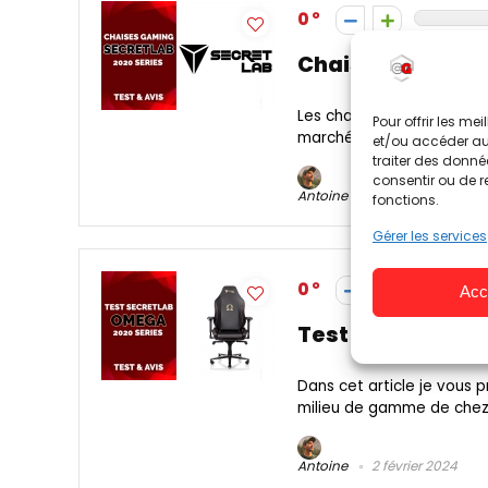
0
Chaises Gaming S
Les chaises Secretlab son
Pour offrir les me
marché de la chaise gamin
et/ou accéder aux
traiter des donné
consentir ou de r
Antoine
2 février 2024
fonctions.
Gérer les services
0
Acc
Test & Avis Sec
Dans cet article je vous 
milieu de gamme de chez S
Antoine
2 février 2024