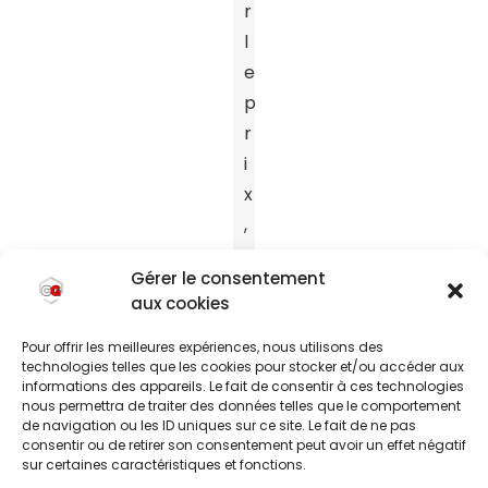
r
l
e
p
r
i
x
,
c
Gérer le consentement
’
aux cookies
e
s
Pour offrir les meilleures expériences, nous utilisons des
technologies telles que les cookies pour stocker et/ou accéder aux
t
informations des appareils. Le fait de consentir à ces technologies
v
nous permettra de traiter des données telles que le comportement
de navigation ou les ID uniques sur ce site. Le fait de ne pas
r
consentir ou de retirer son consentement peut avoir un effet négatif
sur certaines caractéristiques et fonctions.
a