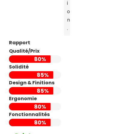
i
o
n
.
Rapport
Qualité/Prix
80%
Solidité
85%
Design & Finitions
85%
Ergonomie
80%
Fonctionnalités
80%