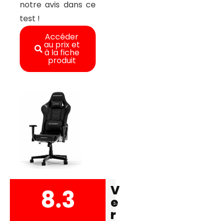
notre avis dans ce
test !
Accéder
au prix et
à la fiche
produit
V
8.3
e
r