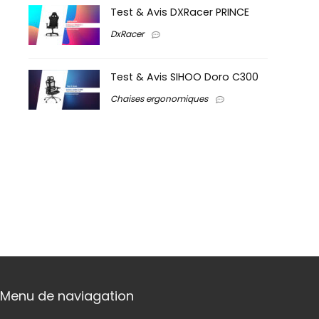
Test & Avis DXRacer PRINCE
DxRacer
Test & Avis SIHOO Doro C300
Chaises ergonomiques
Menu de naviagation