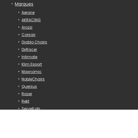
Marques
Aerone
AKRACING
Arozzi
Corsair
Diablo Chairs
DxRacer
Intimate
Klim Esport
Maxnomic
NobleChairs
Quersus
Razer
Rekt
SecretLab
Songmics
Vertagear