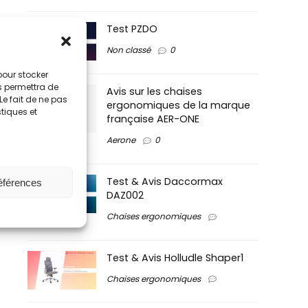
Test PZDO
Non classé
0
 pour stocker
s permettra de
Avis sur les chaises
Le fait de ne pas
ergonomiques de la marque
stiques et
française AER-ONE
Aerone
0
Test & Avis Daccormax
références
DAZ002
Chaises ergonomiques
Test & Avis Holludle Shaper1
Chaises ergonomiques