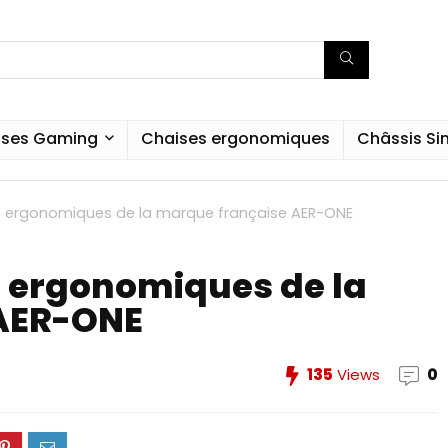
ises Gaming
Chaises ergonomiques
Châssis S
ses ergonomiques de la marque française AER-ONE
s ergonomiques de la
AER-ONE
135
Views
0