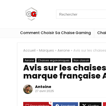
Comment Choisir Sa Chaise Gaming
Cha
Accueil
»
Marques
»
Aerone
»
Avis sur les chai
Aerone
Chaises ergonomiques
Non classé
Avis sur les chaise
marque française 
Antoine
27 avril 2025
0
Enregistrer