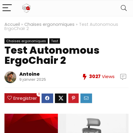
Accueil
»
Chaises ergonomiques
»
Test Autonomous
ErgoChair 2
Chaises ergonomiques
Test
Test Autonomous
ErgoChair 2
Antoine
3027
Views
9 janvier 2025
0
Enregistrer