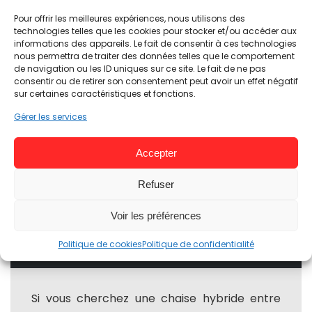
Pour offrir les meilleures expériences, nous utilisons des
technologies telles que les cookies pour stocker et/ou accéder aux
Base :
Pied étoile à 5 branches en plastique pour
informations des appareils. Le fait de consentir à ces technologies
nous permettra de traiter des données telles que le comportement
plus de légèreté sans pour autant faire une croix
de navigation ou les ID uniques sur ce site. Le fait de ne pas
sur la solitidité.
consentir ou de retirer son consentement peut avoir un effet négatif
sur certaines caractéristiques et fonctions.
Gérer les services
Accéder au prix et à la fiche produit
Accepter
Refuser
Voir les préférences
VERDICT DU TEST AUTONOMOUS
ERGOCHAIR 2
Politique de cookies
Politique de confidentialité
Si vous cherchez une chaise hybride entre