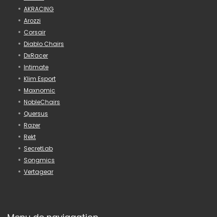
AKRACING
Arozzi
Corsair
Diablo Chairs
DxRacer
Intimate
Klim Esport
Maxnomic
NobleChairs
Quersus
Razer
Rekt
SecretLab
Songmics
Vertagear