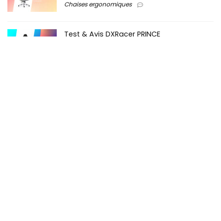
Chaises ergonomiques
Test & Avis DXRacer PRINCE
DxRacer
Test & Avis SIHOO Doro C300
Chaises ergonomiques
Les derniers articles
Test & Avis Diablo X.One Prime
Non classé
0
Test & Avis Autofull M6