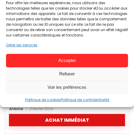
Pour offrir les meilleures expériences, nous utilisons des
technologies telles que les cookies pour stocker et/ou accéder aux
Antoine
2 février 2024
informations des appareils. Le fait de consentir à ces technologies
nous permettra de traiter des données telles que le comportement
LIRE PLUS
de navigation ou les ID uniques sur ce site. Le fait de ne pas
consentir ou de retirer son consentement peut avoir un effet négatif
sur certaines caractéristiques et fonctions.
0
Gérer les services
TEST Razer Iskur – Chaise
Accepter
gaming ergonomique
Refuser
€265,37
-34%
€399,99
Razer célèbre marque d'équipements gaming s'est mis
Voir les préférences
récemment à proposer des chaises gaming haut de gamme
pour gamer PC et consoles. Etonné par cette sortie ...
Politique de cookies
Politique de confidentialité
Antoine
2 février 2024
ACHAT IMMÉDIAT