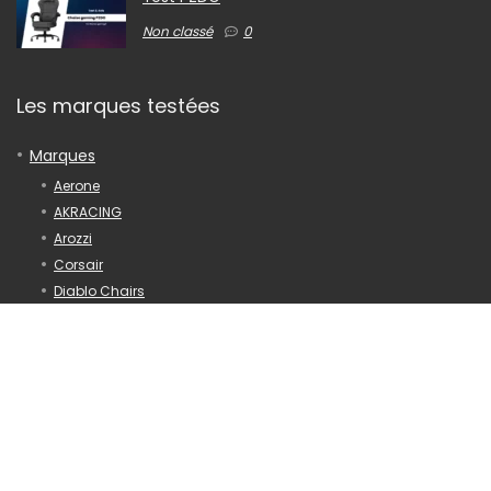
Non classé
0
Les marques testées
Marques
Aerone
AKRACING
Arozzi
Corsair
Diablo Chairs
DxRacer
Intimate
Klim Esport
Maxnomic
NobleChairs
Quersus
Razer