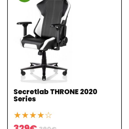
Secretlab THRONE 2020
Series
★
★
★
★
☆
329€