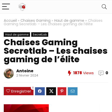
Accueil
»
Chaises Gaming
»
Haut de gamme
»
Chaises
Gaming Secretlab – Les chaises gaming de l’élite
Haut de gamme
SecretLab
Chaises Gaming
Secretlab – Les chaises
gaming de l’élite
Antoine
1878
Views
0
2 février 2024
0
Enregistrer