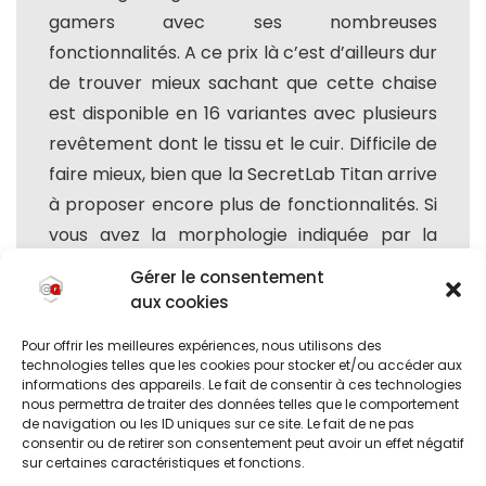
gamers avec ses nombreuses
fonctionnalités. A ce prix là c’est d’ailleurs dur
de trouver mieux sachant que cette chaise
est disponible en 16 variantes avec plusieurs
revêtement dont le tissu et le cuir. Difficile de
faire mieux, bien que la SecretLab Titan arrive
à proposer encore plus de fonctionnalités. Si
vous avez la morphologie indiquée par la
marque je vous conseille tout de même de
Gérer le consentement
vous arrêtez sur cette version car celle-ci
aux cookies
sera taillée pour vous !
Pour offrir les meilleures expériences, nous utilisons des
technologies telles que les cookies pour stocker et/ou accéder aux
informations des appareils. Le fait de consentir à ces technologies
Caractéristiques Produit
nous permettra de traiter des données telles que le comportement
de navigation ou les ID uniques sur ce site. Le fait de ne pas
consentir ou de retirer son consentement peut avoir un effet négatif
Poids Maximal : 110Kg
sur certaines caractéristiques et fonctions.
Taille Conseillée : 1m60-1m80