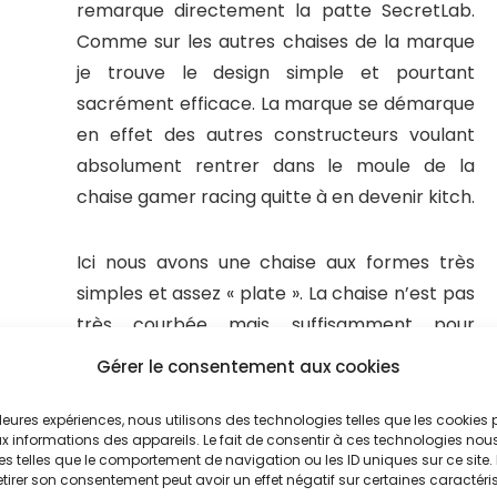
remarque directement la patte SecretLab.
Comme sur les autres chaises de la marque
je trouve le design simple et pourtant
sacrément efficace. La marque se démarque
en effet des autres constructeurs voulant
absolument rentrer dans le moule de la
chaise gamer racing quitte à en devenir kitch.
Ici nous avons une chaise aux formes très
simples et assez « plate ». La chaise n’est pas
très courbée mais suffisamment pour
assurer un bon confort à son utilisateur
Gérer le consentement aux cookies
comme nous allons le voir dans la prochaine
section du test SecretLab Throne !
illeures expériences, nous utilisons des technologies telles que les cookies
 informations des appareils. Le fait de consentir à ces technologies nou
es telles que le comportement de navigation ou les ID uniques sur ce site. 
etirer son consentement peut avoir un effet négatif sur certaines caractéri