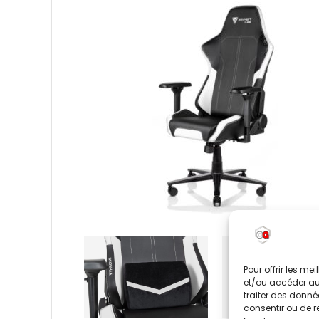
Pour offrir les me
et/ou accéder aux
traiter des donné
consentir ou de r