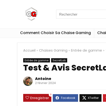
Comment Choisir Sa Chaise Gaming
Cha
Accueil
»
Chaises Gaming
»
Entrée de gamme
»
Entrée de gamme
SecretLab
Test & Avis Secret
Antoine
2 février 2024
0
Enregistrer