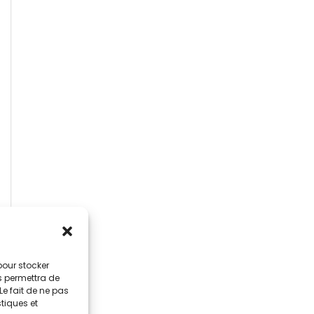
 pour stocker
s permettra de
Le fait de ne pas
stiques et