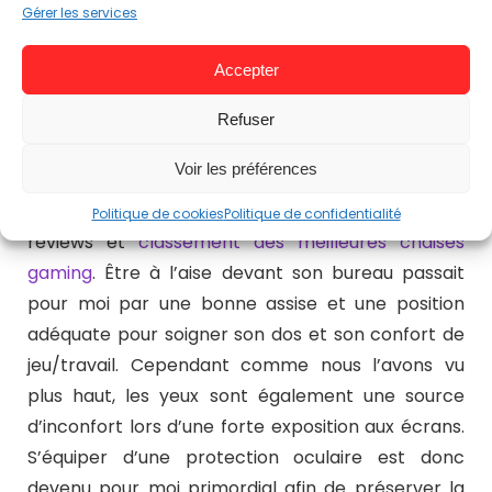
Gérer les services
Accepter
Travail et gaming, deux activités pour lesquelles je
pourrais passer une bonne dizaine d’heures sur un
Refuser
écran dans une journée. Aussi, cela fait deux ans
Voir les préférences
maintenant, que je donne mon avis sur des chaises
gaming en vous proposant de nombreuses
Politique de cookies
Politique de confidentialité
reviews et
classement des meilleures chaises
gaming
. Être à l’aise devant son bureau passait
pour moi par une bonne assise et une position
adéquate pour soigner son dos et son confort de
jeu/travail. Cependant comme nous l’avons vu
plus haut, les yeux sont également une source
d’inconfort lors d’une forte exposition aux écrans.
S’équiper d’une protection oculaire est donc
devenu pour moi primordial afin de préserver la