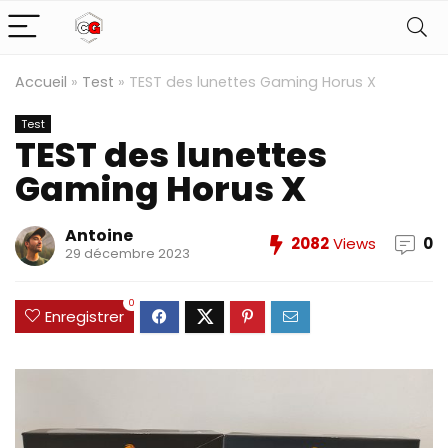
Accueil
»
Test
»
TEST des lunettes Gaming Horus X
Test
TEST des lunettes
Gaming Horus X
Antoine
2082
Views
0
29 décembre 2023
0
Enregistrer