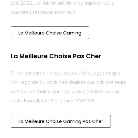
EVO 2022. J’ai fait un article à ce sujet et vous
pourrez y retrouver mon avis.
La Meilleure Chaise Gaming
La Meilleure Chaise Pas Cher
Si l’on s’attarde un peu plus sur le budget et que
l’on regarde du côté des chaises aux prix inférieurs
à 200€. La chaise gaming la plus fiable à ce prix
reste l’excellente Songmics RCG02G.
La Meilleure Chaise Gaming Pas Cher