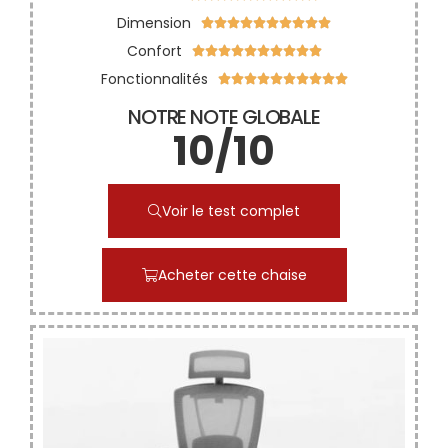
Dimension










Confort










Fonctionnalités










NOTRE NOTE GLOBALE
10/10
Voir le test complet
Acheter cette chaise