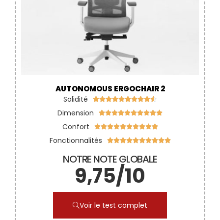
AUTONOMOUS ERGOCHAIR 2
Solidité










Dimension










Confort










Fonctionnalités










NOTRE NOTE GLOBALE
9,75/10
Voir le test complet