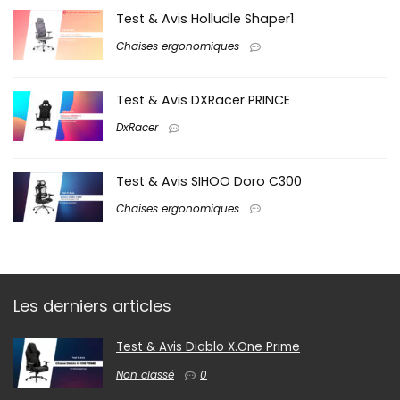
Test & Avis Holludle Shaper1
Chaises ergonomiques
Test & Avis DXRacer PRINCE
DxRacer
Test & Avis SIHOO Doro C300
Chaises ergonomiques
Les derniers articles
Test & Avis Diablo X.One Prime
Non classé
0