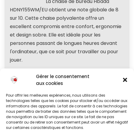
La chaise de bureau Hbada
HDNY155WM/EU obtient une note globale de 8
sur 10. Cette chaise polyvalente offre un
excellent compromis entre confort, ergonomie
et design sobre. Elle est idéale pour les
personnes passant de longues heures devant
l'ordinateur, que ce soit pour travailler ou pour
jouer.
Gérer le consentement
Rapport Qualité/Prix
9
aux cookies
Solidité
8
Pour offrir les meilleures expériences, nous utilisons des
technologies telles que les cookies pour stocker et/ou accéder aux
informations des appareils. Le fait de consentir à ces technologies
Design & Finitions
8
nous permettra de traiter des données telles que le comportement
de navigation ou les ID uniques sur ce site. Le fait de ne pas
Confort
8
consentir ou de retirer son consentement peut avoir un effet négatif
sur certaines caractéristiques et fonctions.