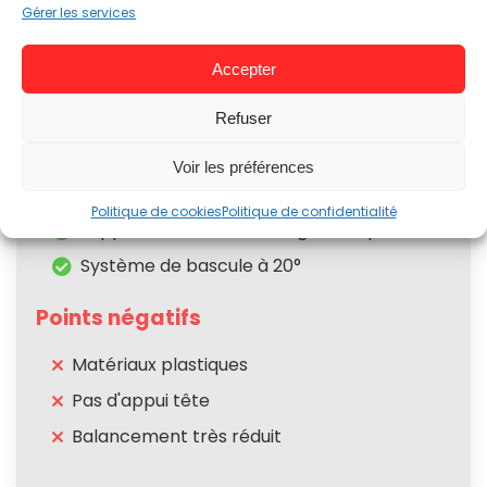
Fonctionnalités
7
Gérer les services
Accepter
Points positifs
Refuser
Très bon rapport qualité/prix
Voir les préférences
Accoudoirs 3D
Politique de cookies
Politique de confidentialité
Support aux lombaires ergonomiques
Système de bascule à 20°
Points négatifs
Matériaux plastiques
Pas d'appui tête
Balancement très réduit