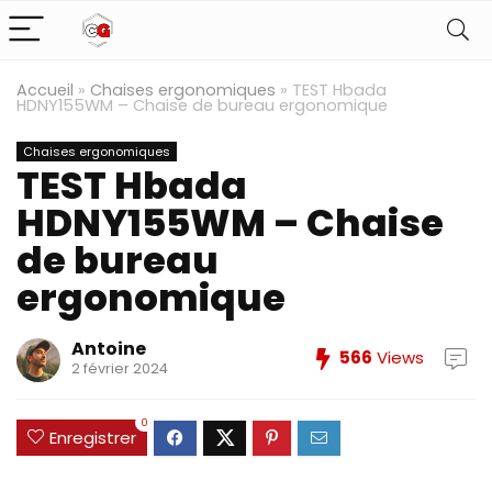
Accueil
»
Chaises ergonomiques
»
TEST Hbada
HDNY155WM – Chaise de bureau ergonomique
Chaises ergonomiques
TEST Hbada
HDNY155WM – Chaise
de bureau
ergonomique
Antoine
566
Views
2 février 2024
0
Enregistrer