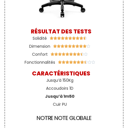
RÉSULTAT DES TESTS
Solidité










Dimension










Confort










Fonctionnalités










CARACTÉRISTIQUES
Jusqu’à 150Kg
Accoudoirs 1D
Jusqu’à 1m50
Cuir PU
NOTRE NOTE GLOBALE