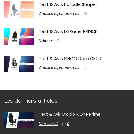
Test & Avis Holludle Shaper1
Chaises ergonomiques
Test & Avis DXRacer PRINCE
DxRacer
Test & Avis SIHOO Doro C300
Chaises ergonomiques
Les derniers articles
Test & Avis Diablo X.One Prime
Non classé
0