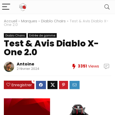
Accueil
»
Marques
»
Diablo Chairs
»
Test & Avis Diablo X-
One 2.0
Diablo Chairs
Entrée de gamme
Test & Avis Diablo X-
One 2.0
Antoine
3351
Views
2 février 2024
0
Enregistrer