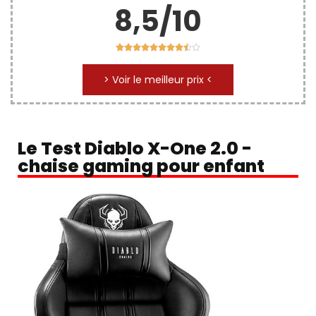
8,5/10










> Voir le meilleur prix <
Le Test Diablo X-One 2.0 -
chaise gaming pour enfant