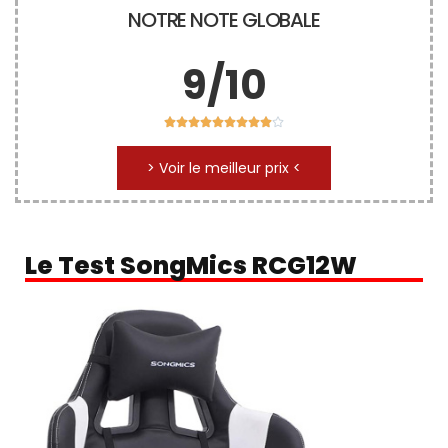
NOTRE NOTE GLOBALE
9/10










> Voir le meilleur prix <
Le Test SongMics RCG12W