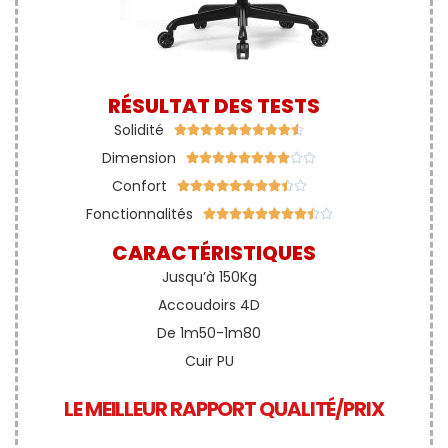
RÉSULTAT DES TESTS
Solidité










Dimension










Confort










Fonctionnalités










CARACTÉRISTIQUES
Jusqu’à 150Kg
Accoudoirs 4D
De 1m50-1m80
Cuir PU
LE MEILLEUR RAPPORT QUALITÉ/PRIX