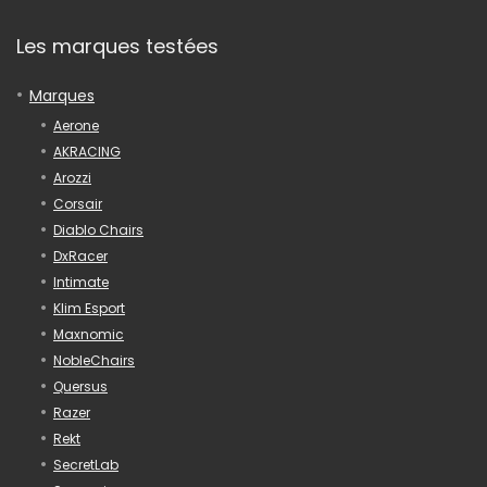
Les marques testées
Marques
Aerone
AKRACING
Arozzi
Corsair
Diablo Chairs
DxRacer
Intimate
Klim Esport
Maxnomic
NobleChairs
Quersus
Razer
Rekt
SecretLab