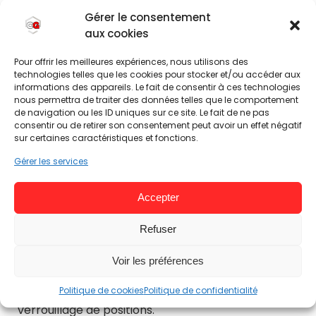
Gérer le consentement
aux cookies
Pour offrir les meilleures expériences, nous utilisons des
technologies telles que les cookies pour stocker et/ou accéder aux
informations des appareils. Le fait de consentir à ces technologies
nous permettra de traiter des données telles que le comportement
de navigation ou les ID uniques sur ce site. Le fait de ne pas
consentir ou de retirer son consentement peut avoir un effet négatif
sur certaines caractéristiques et fonctions.
Gérer les services
Les Fonctionnalités
Accepter
Accoudoirs 2D
: Pour une chaise à moins 150€
c’est vraiment un plus ! En général nous avons
Refuser
plus des accoudoirs 1D voire fixes !
Voir les préférences
Balancement :
Jusqu’à 150° d’angle avec
Politique de cookies
Politique de confidentialité
verrouillage de positions.