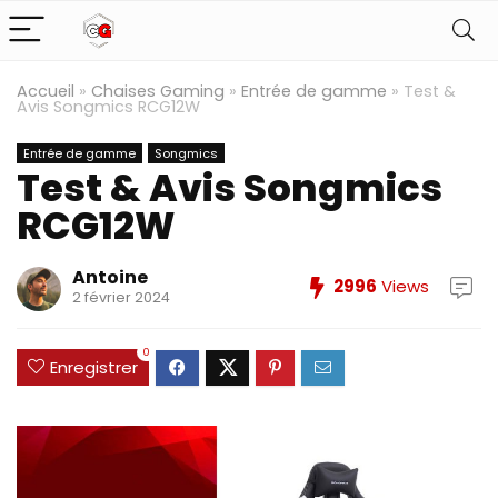
Accueil
»
Chaises Gaming
»
Entrée de gamme
»
Test &
Avis Songmics RCG12W
Entrée de gamme
Songmics
Test & Avis Songmics
RCG12W
Antoine
2996
Views
2 février 2024
0
Enregistrer