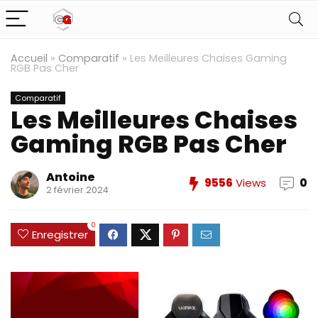
Accueil
»
Comparatif
»
Les Meilleures Chaises Gaming
RGB Pas Cher
Comparatif
Les Meilleures Chaises
Gaming RGB Pas Cher
Antoine
9556
Views
0
2 février 2024
0
Enregistrer