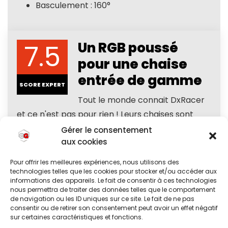
Basculement : 160°
7.5
Un RGB poussé
pour une chaise
entrée de gamme
SCORE EXPERT
Tout le monde connait DxRacer
et ce n'est pas pour rien ! Leurs chaises sont
robustes et confortables assurant des
Gérer le consentement
aux cookies
conditions de jeu optimales.
Pour offrir les meilleures expériences, nous utilisons des
technologies telles que les cookies pour stocker et/ou accéder aux
Rapport Qualité Prix
7
informations des appareils. Le fait de consentir à ces technologies
nous permettra de traiter des données telles que le comportement
Fonctionnalités
7.5
de navigation ou les ID uniques sur ce site. Le fait de ne pas
consentir ou de retirer son consentement peut avoir un effet négatif
sur certaines caractéristiques et fonctions.
Solidité
7