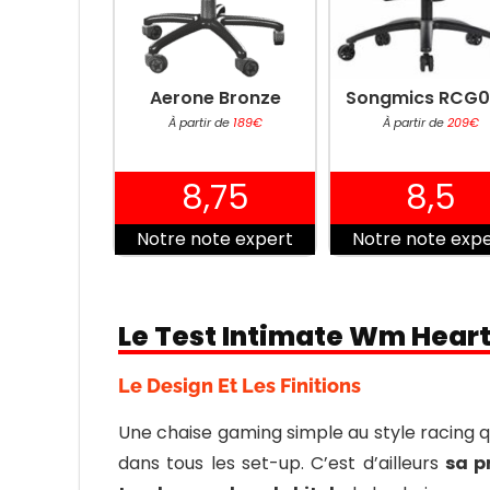
Aerone Bronze
Songmics RCG
À partir de
189€
À partir de
209€
8,75
8,5
Notre note expert
Notre note exp
Le Test Intimate Wm Hear
Le Design Et Les Finitions
Une chaise gaming simple au style racing q
dans tous les set-up. C’est d’ailleurs
sa p