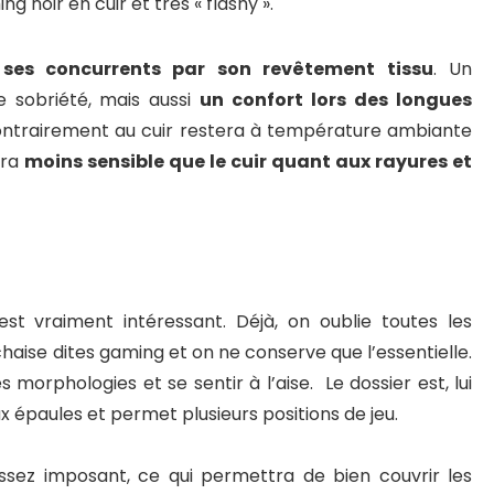
g noir en cuir et très « flashy ».
e ses concurrents par son revêtement tissu
. Un
 sobriété, mais aussi
un confort lors des longues
 contrairement au cuir restera à température ambiante
era
moins sensible que le cuir quant aux rayures et
t vraiment intéressant. Déjà, on oublie toutes les
 chaise dites gaming et on ne conserve que l’essentielle.
 morphologies et se sentir à l’aise. Le dossier est, lui
aux épaules et permet plusieurs positions de jeu.
assez imposant, ce qui permettra de bien couvrir les