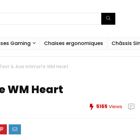
ises Gaming
Chaises ergonomiques
Châssis S
Test & Avis IntimaTe WM Heart
Te WM Heart
5165
Views