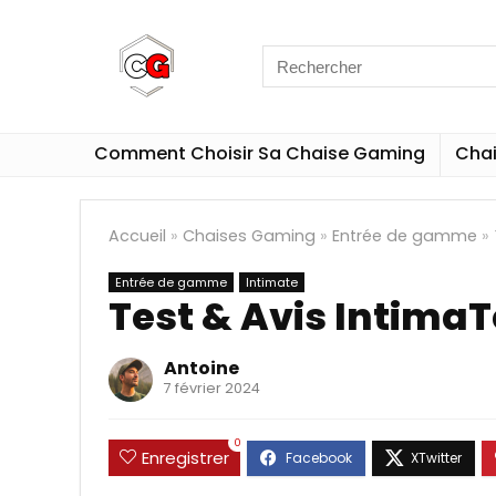
Comment Choisir Sa Chaise Gaming
Cha
Accueil
»
Chaises Gaming
»
Entrée de gamme
»
Entrée de gamme
Intimate
Test & Avis Intima
Antoine
7 février 2024
0
Enregistrer