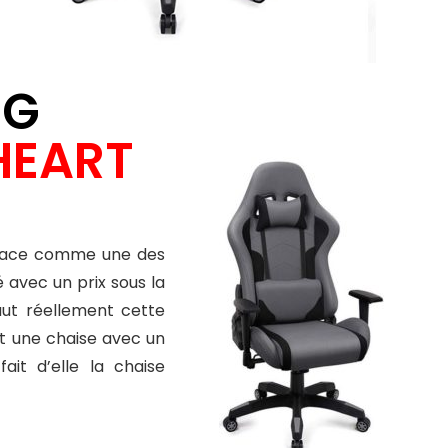
NG
HEART
place comme une des
avec un prix sous la
aut réellement cette
st une chaise avec un
ait d’elle la chaise