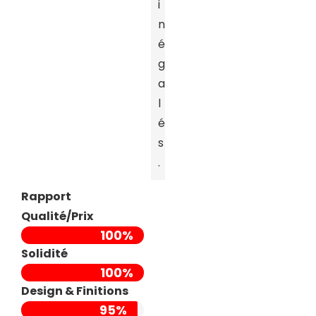
i
n
é
g
a
l
é
s
.
Rapport
Qualité/Prix
100%
Solidité
100%
Design & Finitions
95%