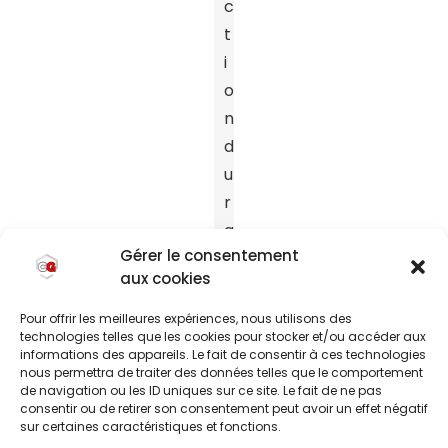
c
t
i
o
n
d
u
r
a
Gérer le consentement
b
aux cookies
l
e
Pour offrir les meilleures expériences, nous utilisons des
technologies telles que les cookies pour stocker et/ou accéder aux
,
informations des appareils. Le fait de consentir à ces technologies
e
nous permettra de traiter des données telles que le comportement
de navigation ou les ID uniques sur ce site. Le fait de ne pas
l
consentir ou de retirer son consentement peut avoir un effet négatif
l
sur certaines caractéristiques et fonctions.