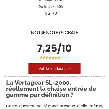
De 1m55-1m85
Cuir PU
NOTRE NOTE GLOBALE
7,25/10










> Voir le meilleur prix <
La Vertagear SL-2000,
réellement la chaise entrée de
gamme par définition ?
Cette question se répond presque d’elle-même,