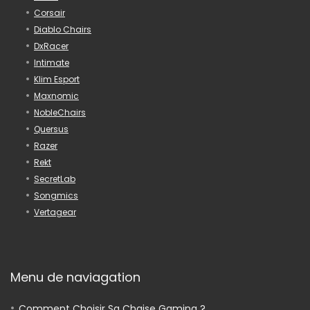
Corsair
Diablo Chairs
DxRacer
Intimate
Klim Esport
Maxnomic
NobleChairs
Quersus
Razer
Rekt
SecretLab
Songmics
Vertagear
Menu de naviagation
Comment Choisir Sa Chaise Gaming ?