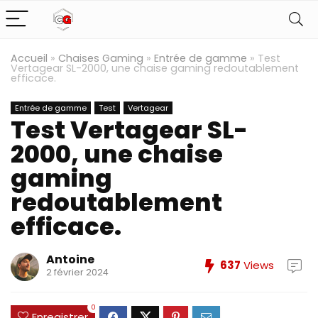
Accueil
»
Chaises Gaming
»
Entrée de gamme
»
Test
Vertagear SL-2000, une chaise gaming redoutablement
efficace.
Entrée de gamme
Test
Vertagear
Test Vertagear SL-
2000, une chaise
gaming
redoutablement
efficace.
Antoine
637
Views
2 février 2024
0
Enregistrer