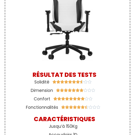
RÉSULTAT DES TESTS
Solidité










Dimension










Confort










Fonctionnalités










CARACTÉRISTIQUES
Jusqu’à 150Kg
Accoudoirs 1D