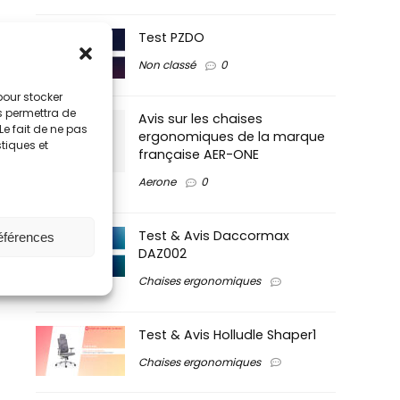
Test PZDO
Non classé
0
 pour stocker
s permettra de
Avis sur les chaises
Le fait de ne pas
ergonomiques de la marque
stiques et
française AER-ONE
Aerone
0
Test & Avis Daccormax
références
DAZ002
Chaises ergonomiques
Test & Avis Holludle Shaper1
Chaises ergonomiques