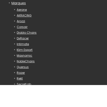
Marques
Aerone
AKRACING
Arozzi
Corsair
Diablo Chairs
DxRacer
Intimate
Klim Esport
Maxnomic
NobleChairs
Quersus
Razer
Rekt
SecretLab
Songmics
Vertagear