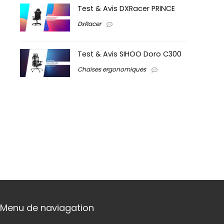
Test & Avis DXRacer PRINCE
DxRacer
Test & Avis SIHOO Doro C300
Chaises ergonomiques
Menu de naviagation